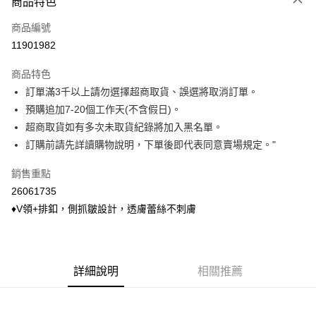
商品特色
信用卡一次付款
商品編號
信用卡分期付款
11901982
3 期 0 利率 每期
NT$143
21家銀行
商品特色
6 期 0 利率 每期
NT$71
21家銀行
合作金庫商業銀行
第一商業銀行
訂單滿3千以上請勿選擇超商取貨、誤選將取消訂單。
華南商業銀行
彰化商業銀行
合作金庫商業銀行
第一商業銀行
超商取貨付款
預購追加7-20個工作天(不含假日)。
上海商業儲蓄銀行
台北富邦商業銀行
華南商業銀行
彰化商業銀行
國泰世華商業銀行
兆豐國際商業銀行
超商取貨如有多次未取貨紀錄將加入黑名單。
LINE Pay
上海商業儲蓄銀行
台北富邦商業銀行
臺灣中小企業銀行
台中商業銀行
訂購前請先詳讀購物說明，下單後即代表同意賣場規定。"
國泰世華商業銀行
兆豐國際商業銀行
匯豐（台灣）商業銀行
華泰商業銀行
Apple Pay
臺灣中小企業銀行
台中商業銀行
聯邦商業銀行
遠東國際商業銀行
銷售重點
匯豐（台灣）商業銀行
華泰商業銀行
悠遊付
元大商業銀行
永豐商業銀行
26061735
聯邦商業銀行
遠東國際商業銀行
玉山商業銀行
星展（台灣）商業銀行
元大商業銀行
永豐商業銀行
♦V領+排釦，側抓皺設計，透膚蕾絲不刺膚
Google Pay
台新國際商業銀行
中國信託商業銀行
玉山商業銀行
星展（台灣）商業銀行
台灣樂天信用卡公司
台新國際商業銀行
中國信託商業銀行
ATM付款
台灣樂天信用卡公司
貨到付款
詳細說明
相關推薦
運送方式