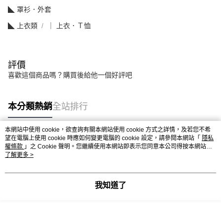
◣ 罩衫．外套
◣ 上衣類
｜ 上衣．Ｔ恤
評價
喜歡這個商品嗎？購買後給他一個好評吧
本分類熱銷
全站排行
本網站中使用 cookie，欲查詢有關本網站使用 cookie 方式之詳情，及若您不希
望在電腦上使用 cookie 時應如何變更電腦的 cookie 設定，請參閱本網站「
隱私
熱門標籤
權條款
」之 Cookie 聲明。您繼續使用本網站即表示您同意本公司得按本網站使
用條款之 Cookie 聲明使用 cookie。
了解更多 >
我知道了