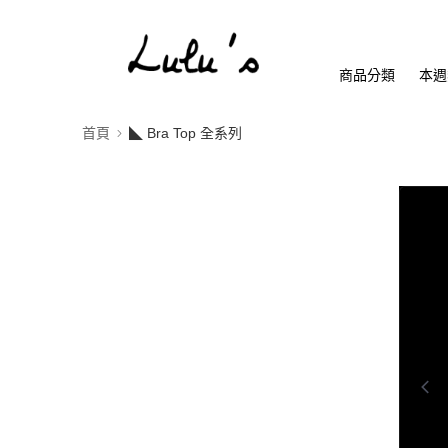
商品分類
本週
首頁
◣ Bra Top 全系列
0:00