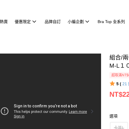
熱賣
優惠限定
品牌自訂
小編企劃
Bra Top 全系列
組合/
M-L１
超取滿NT$
5 (
21
NT$2
選項
卡其L