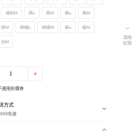
淺粉M
黃L
黃M
黑L
黑M
綠M
磚橘L
磚橘M
藍L
藍M
清除
白M
紀錄
不適用折價券
送方式
899免運