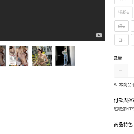
淺粉L
綠L
白L
數量
※ 本商品
付款與運
超取滿NT$
付款方式
商品特色