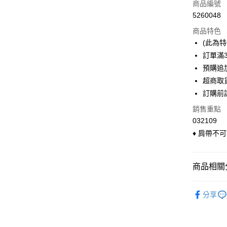
信用卡一
商品編號
5260048
信用卡分
商品特色
3 期 
(此為
6 期 
合作金
訂單滿
華南商
預購追加
合作金
超商取貨
上海商
華南商
超商取
國泰世
LINE Pay
上海商
訂購前
臺灣中
國泰世
匯豐（
Apple Pay
銷售重點
臺灣中
聯邦商
032109
匯豐（
悠遊付
元大商
聯邦商
♦ 肩帶不
玉山商
元大商
Google Pa
台新國
玉山商
台灣樂
台新國
大哥付你
商品相關分
台灣樂
相關說明
◣ Bra T
【大哥付
ATM付款
分享
1.本服務
◣ 上衣類
2.付款方
貨到付款
流程，驗
◣ 內衣．
完成交易