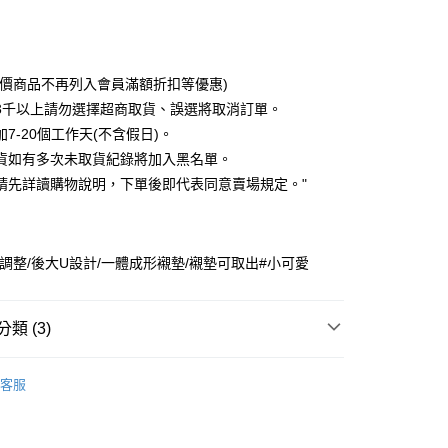
次付款
期付款
0 利率 每期
NT$76
21家銀行
特價商品不再列入會員滿額折扣等優惠)
0 利率 每期
NT$38
21家銀行
庫商業銀行
第一商業銀行
3千以上請勿選擇超商取貨、誤選將取消訂單。
業銀行
彰化商業銀行
7-20個工作天(不含假日)。
庫商業銀行
第一商業銀行
付款
業儲蓄銀行
台北富邦商業銀行
業銀行
彰化商業銀行
貨如有多次未取貨紀錄將加入黑名單。
華商業銀行
兆豐國際商業銀行
業儲蓄銀行
台北富邦商業銀行
請先詳讀購物說明，下單後即代表同意賣場規定。"
小企業銀行
台中商業銀行
華商業銀行
兆豐國際商業銀行
台灣）商業銀行
華泰商業銀行
小企業銀行
台中商業銀行
業銀行
遠東國際商業銀行
台灣）商業銀行
華泰商業銀行
業銀行
永豐商業銀行
業銀行
遠東國際商業銀行
可調整/後大U設計/一體成形襯墊/襯墊可取出#小可愛
業銀行
星展（台灣）商業銀行
業銀行
永豐商業銀行
y
際商業銀行
中國信託商業銀行
業銀行
星展（台灣）商業銀行
天信用卡公司
際商業銀行
中國信託商業銀行
分期
類 (3)
天信用卡公司
op 全系列
你分期使用說明】
客服
由台灣大哥大提供，台灣大哥大用戶可立即使用無須另外申請。
｜ 無袖．背心
式選擇「大哥付你分期」，訂單成立後會自動跳轉到大哥付的交易
證手機門號後，選擇欲分期的期數、繳款截止日，確認付款後即
胸墊背心
。