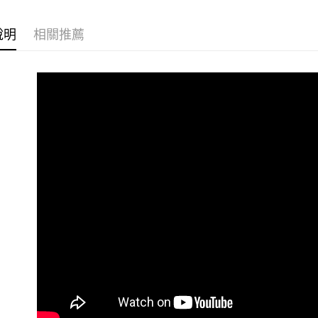
3.實際核
4.訂單成
運送方式
說明
相關推薦
消。如遇
無法說明
全家付款
【繳款方
每筆NT$9
1.分期款
醒簡訊。
2.透過簡
付款後全
帳／街口支
每筆NT$9
【注意事
萊爾富付
1.本服務
用戶於交
每筆NT$9
款買賣價
2.基於同
付款後萊
資料（包
每筆NT$9
用，由本
3.完整用
7-11付款
每筆NT$9
付款後7-1
每筆NT$9