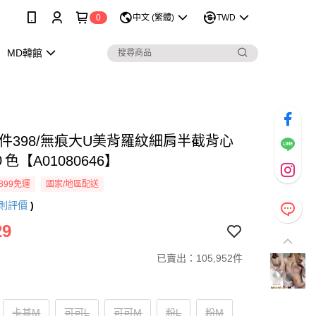
0
中文 (繁體)
TWD
MD韓館
兩件398/無痕大U美背羅紋細肩半截背心
０色【A01080646】
899免運
國家/地區配送
則評價
)
29
已賣出：105,952件
卡其M
可可L
可可M
粉L
粉M