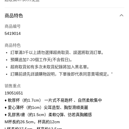
付款方式
商品特色
信用卡一次付款
商品编号
信用卡分期付款
5419014
3期 0利率，每期
NT$16
21家银行
商品特色
6期 0利率，每期
NT$8
21家银行
合作金库商业银行
第一商业银行
訂單滿3千以上請勿選擇超商取貨、誤選將取消訂單。
华南商业银行
彰化商业银行
合作金库商业银行
第一商业银行
超商取货付款
預購追加7-20個工作天(不含假日)。
上海商业储蓄银行
台北富邦商业银行
华南商业银行
彰化商业银行
国泰世华商业银行
兆丰国际商业银行
超商取貨如有多次未取貨紀錄將加入黑名單。
LINE Pay
上海商业储蓄银行
台北富邦商业银行
台湾中小企业银行
台中商业银行
訂購前請先詳讀購物說明，下單後即代表同意賣場規定。"
国泰世华商业银行
兆丰国际商业银行
汇丰（台湾）商业银行
华泰商业银行
Apple Pay
台湾中小企业银行
台中商业银行
联邦商业银行
远东国际商业银行
销售重点
汇丰（台湾）商业银行
华泰商业银行
悠遊付
元大商业银行
永丰商业银行
19051651
联邦商业银行
远东国际商业银行
玉山商业银行
星展（台湾）商业银行
元大商业银行
永丰商业银行
♦ 軟厚杯（約1.7cm） 一片式不易跑杯 、自然柔軟集中
Google Pay
台新国际商业银行
中国信托商业银行
玉山商业银行
星展（台湾）商业银行
♦ 愛心薄杯（約1cm）尖耳造型、胸型滑順美麗
台湾乐天信用卡公司
台新国际商业银行
中国信托商业银行
大哥付你分期
♦ 乳膠黑/膚（約1.5cm）柔軟Q彈、彷若真胸觸感
台湾乐天信用卡公司
相关说明
M杯長約26.5cm，杯高約12cm
【大哥付你分期使用说明】