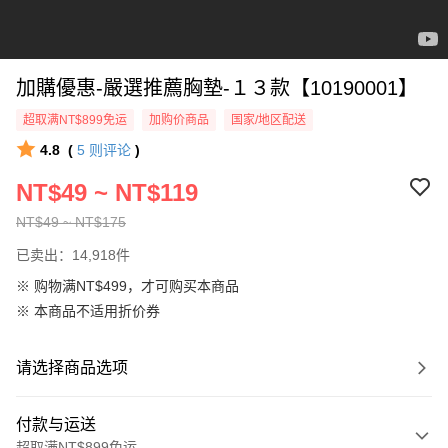
加購優惠-嚴選推薦胸墊-１３款【10190001】
超取满NT$899免运
加购价商品
国家/地区配送
4.8
(
5
则评论
)
NT$49 ~ NT$119
NT$49 ~ NT$175
已卖出：14,918件
※ 购物满NT$499，才可购买本商品
※ 本商品不适用折价券
请选择商品选项
付款与运送
超取满NT$899免运