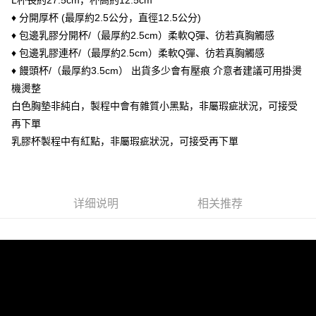
L杯長約27.5cm，杯高約12.5cm
ATM付款
1. 本服务由台湾大哥大提供，电信用户可立即使用无须另外申请。（限个人
月租型门号，不开放公司户及预付卡使用）
♦ 分開厚杯 (最厚約2.5公分，直徑12.5公分)
货到付款
2. 付款方式选择 “大哥付你分期”，订单成立后会自动跳转到大哥付的交易流
♦ 包邊乳膠分開杯/（最厚約2.5cm）柔軟Q彈、彷若真胸觸感
程，验证手机门号后，选择欲分期的期数、缴款截止日，确认付款后即完成
♦ 包邊乳膠連杯/（最厚約2.5cm）柔軟Q彈、彷若真胸觸感
交易。
运送方式
3. 实际核准额度、可分期数及费用金额请依后续交易确认页面所载为准。
♦ 饅頭杯/（最厚約3.5cm） 出貨多少會有壓痕 介意者建議可用掛燙
4. 订单成立30分钟内，如未前往确认交易或遇审核未通过，订单将自动取
全家付款取貨
機燙整
消。如遇 “转专审核”未通过状况，表示未达系统评分，恕无法说明评估内
每笔NT$90，满NT$899(含以上)免运费
容。
白色胸墊非純白，製程中會有雜質小黑點，非屬瑕疵狀況，可接受
【缴款方式说明】
再下單
付款後全家取貨
1. 分期款项不并入电信账单，“大哥付你分期”于每月结算日后寄送缴费提醒
乳膠杯製程中有紅點，非屬瑕疵狀況，可接受再下單
短信。
每笔NT$90，满NT$899(含以上)免运费
2. 通过短信链接打开账单后，可选择 “超商条码／台湾大直营门市／银行转
账／街口支付／iPASS MONEY”等通路缴费。
萊爾富付款取貨
每笔NT$90，满NT$899(含以上)免运费
【注意事项】
详细说明
相关推荐
1. 本服务系由 “台湾大哥大股份有限公司”所提供，让用户于交易时，得通过
本服务购买商品或服务，并由商店将买卖／分期付款买卖价金债权让与本公
付款後萊爾富取貨
司后，依约使用本公司账单缴交账款。
每笔NT$90，满NT$899(含以上)免运费
2. 基于同意付款使用 “大哥付你分期”之契约关系目的，商店将以您的个人资
料（包含姓名、电话或地址）提供予台湾大哥大进项收集、处理及利用，由
7-11付款取貨
台湾大哥大与本人进行分期账单所需资料之确认、核对及更正。
3. 完整用户服务条款，请详阅以下链接：
https://oppay.tw/userRule
每笔NT$90，满NT$899(含以上)免运费
付款後7-11取貨