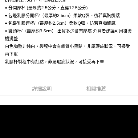
L杯長約27.5cm，杯高約12.5cm
ATM付款
1.本服務由台灣大哥大提供，台灣大哥大用戶可立即使用無須另外申請。
2.付款方式選擇「大哥付你分期」，訂單成立後會自動跳轉到大哥付的交易
♦ 分開厚杯 (最厚約2.5公分，直徑12.5公分)
貨到付款
流程，驗證手機門號後，選擇欲分期的期數、繳款截止日，確認付款後即完
♦ 包邊乳膠分開杯/（最厚約2.5cm）柔軟Q彈、彷若真胸觸感
成交易。
♦ 包邊乳膠連杯/（最厚約2.5cm）柔軟Q彈、彷若真胸觸感
3.實際核准額度、可分期數及費用金額請依後續交易確認頁面所載為準。
運送方式
4.訂單成立30分鐘內，如未前往確認交易或遇審核未通過，訂單將自動取
♦ 饅頭杯/（最厚約3.5cm） 出貨多少會有壓痕 介意者建議可用掛燙
消。如遇「轉專審核」未通過狀況，表示未達大哥付你分期系統評分，恕無
全家付款取貨
機燙整
法說明評估內容。
每筆NT$90，滿NT$899(含以上)免運費
【繳款方式說明】
白色胸墊非純白，製程中會有雜質小黑點，非屬瑕疵狀況，可接受
1.分期款項不併入電信帳單，「大哥付你分期」於每月結算日後寄送繳費提
再下單
付款後全家取貨
醒簡訊。
乳膠杯製程中有紅點，非屬瑕疵狀況，可接受再下單
2.透過簡訊連結打開帳單後，可選擇「超商條碼／台灣大直營門市／銀行轉
每筆NT$90，滿NT$899(含以上)免運費
帳／街口支付／iPASS MONEY」等通路繳費。
萊爾富付款取貨
【注意事項】
每筆NT$90，滿NT$899(含以上)免運費
1.本服務係由「台灣大哥大股份有限公司」（以下簡稱本公司）所提供，讓
詳細說明
相關推薦
用戶於交易時，得透過本服務購買商品或服務，並由商店將買賣／分期付款
買賣價金債權讓與本公司後，依約使用本公司帳單繳交帳款。
付款後萊爾富取貨
2.基於同意付款使用「大哥付你分期」之契約關係目的，商店將以您的個人
每筆NT$90，滿NT$899(含以上)免運費
資料（包含姓名、電話或地址）提供予台灣大哥大進項蒐集、處理及利用，
由本公司與您本人進行分期帳單所需資料之確認、核對及更正。
7-11付款取貨
3.完整用戶服務條款，請詳閱以下連結：
https://oppay.tw/userRule
每筆NT$90，滿NT$899(含以上)免運費
付款後7-11取貨