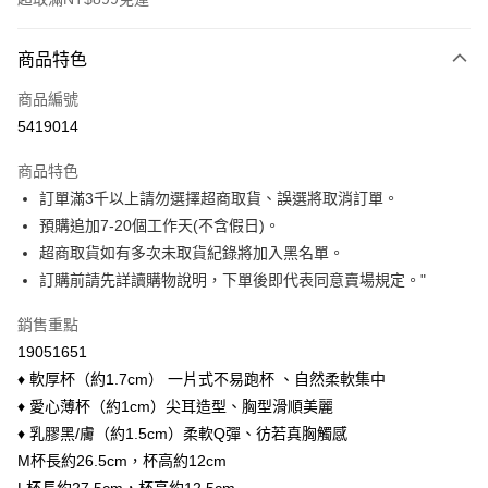
付款方式
商品特色
信用卡一次付款
商品編號
信用卡分期付款
5419014
3 期 0 利率 每期
NT$16
21家銀行
商品特色
6 期 0 利率 每期
NT$8
21家銀行
合作金庫商業銀行
第一商業銀行
訂單滿3千以上請勿選擇超商取貨、誤選將取消訂單。
華南商業銀行
彰化商業銀行
合作金庫商業銀行
第一商業銀行
超商取貨付款
預購追加7-20個工作天(不含假日)。
上海商業儲蓄銀行
台北富邦商業銀行
華南商業銀行
彰化商業銀行
國泰世華商業銀行
兆豐國際商業銀行
超商取貨如有多次未取貨紀錄將加入黑名單。
LINE Pay
上海商業儲蓄銀行
台北富邦商業銀行
臺灣中小企業銀行
台中商業銀行
訂購前請先詳讀購物說明，下單後即代表同意賣場規定。"
國泰世華商業銀行
兆豐國際商業銀行
匯豐（台灣）商業銀行
華泰商業銀行
Apple Pay
臺灣中小企業銀行
台中商業銀行
聯邦商業銀行
遠東國際商業銀行
銷售重點
匯豐（台灣）商業銀行
華泰商業銀行
悠遊付
元大商業銀行
永豐商業銀行
19051651
聯邦商業銀行
遠東國際商業銀行
玉山商業銀行
星展（台灣）商業銀行
元大商業銀行
永豐商業銀行
♦ 軟厚杯（約1.7cm） 一片式不易跑杯 、自然柔軟集中
Google Pay
台新國際商業銀行
中國信託商業銀行
玉山商業銀行
星展（台灣）商業銀行
♦ 愛心薄杯（約1cm）尖耳造型、胸型滑順美麗
台灣樂天信用卡公司
台新國際商業銀行
中國信託商業銀行
大哥付你分期
♦ 乳膠黑/膚（約1.5cm）柔軟Q彈、彷若真胸觸感
台灣樂天信用卡公司
相關說明
M杯長約26.5cm，杯高約12cm
【大哥付你分期使用說明】