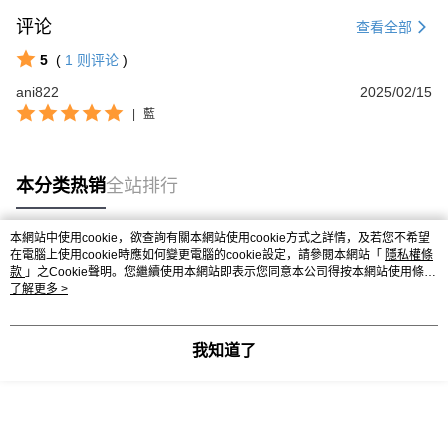
评论
查看全部
5
(
1
则评论
)
ani822
2025/02/15
|
藍
本分类热销
全站排行
本網站中使用cookie，欲查詢有關本網站使用cookie方式之詳情，及若您不希望
在電腦上使用cookie時應如何變更電腦的cookie設定，請參閱本網站「
隱私權條
热门标签
款
」之Cookie聲明。您繼續使用本網站即表示您同意本公司得按本網站使用條款
之Cookie聲明使用cookie。
了解更多 >
我知道了