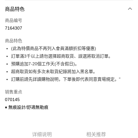
付款方式
商品特色
信用卡一次付款
商品编号
信用卡分期付款
7164307
3期 0利率，每期
NT$50
21家银行
商品特色
6期 0利率，每期
NT$25
21家银行
合作金库商业银行
第一商业银行
(此為特價商品不再列入會員滿額折扣等優惠)
华南商业银行
彰化商业银行
合作金库商业银行
第一商业银行
超商取货付款
訂單滿3千以上請勿選擇超商取貨、誤選將取消訂單。
上海商业储蓄银行
台北富邦商业银行
华南商业银行
彰化商业银行
国泰世华商业银行
兆丰国际商业银行
預購追加7-20個工作天(不含假日)。
LINE Pay
上海商业储蓄银行
台北富邦商业银行
台湾中小企业银行
台中商业银行
超商取貨如有多次未取貨紀錄將加入黑名單。
国泰世华商业银行
兆丰国际商业银行
汇丰（台湾）商业银行
华泰商业银行
Apple Pay
台湾中小企业银行
台中商业银行
訂購前請先詳讀購物說明，下單後即代表同意賣場規定。"
联邦商业银行
远东国际商业银行
汇丰（台湾）商业银行
华泰商业银行
悠遊付
元大商业银行
永丰商业银行
销售重点
联邦商业银行
远东国际商业银行
玉山商业银行
星展（台湾）商业银行
元大商业银行
永丰商业银行
070145
Google Pay
台新国际商业银行
中国信托商业银行
玉山商业银行
星展（台湾）商业银行
♦ 無痕設計/舒適無勒痕
台湾乐天信用卡公司
台新国际商业银行
中国信托商业银行
大哥付你分期
台湾乐天信用卡公司
相关说明
【大哥付你分期使用说明】
ATM付款
1. 本服务由台湾大哥大提供，电信用户可立即使用无须另外申请。（限个人
详细说明
相关推荐
月租型门号，不开放公司户及预付卡使用）