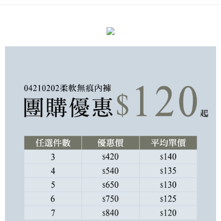
货到付款
2. 付款方式选择 “大哥付你分期”，订单成立后会自动跳转到大哥付的交易流
程，验证手机门号后，选择欲分期的期数、缴款截止日，确认付款后即完成
交易。
运送方式
3. 实际核准额度、可分期数及费用金额请依后续交易确认页面所载为准。
4. 订单成立30分钟内，如未前往确认交易或遇审核未通过，订单将自动取
全家付款取貨
消。如遇 “转专审核”未通过状况，表示未达系统评分，恕无法说明评估内
每笔NT$90，满NT$899(含以上)免运费
容。
【缴款方式说明】
付款後全家取貨
1. 分期款项不并入电信账单，“大哥付你分期”于每月结算日后寄送缴费提醒
短信。
每笔NT$90，满NT$899(含以上)免运费
2. 通过短信链接打开账单后，可选择 “超商条码／台湾大直营门市／银行转
账／街口支付／iPASS MONEY”等通路缴费。
萊爾富付款取貨
每笔NT$90，满NT$899(含以上)免运费
【注意事项】
1. 本服务系由 “台湾大哥大股份有限公司”所提供，让用户于交易时，得通过
本服务购买商品或服务，并由商店将买卖／分期付款买卖价金债权让与本公
付款後萊爾富取貨
司后，依约使用本公司账单缴交账款。
每笔NT$90，满NT$899(含以上)免运费
2. 基于同意付款使用 “大哥付你分期”之契约关系目的，商店将以您的个人资
料（包含姓名、电话或地址）提供予台湾大哥大进项收集、处理及利用，由
7-11付款取貨
台湾大哥大与本人进行分期账单所需资料之确认、核对及更正。
3. 完整用户服务条款，请详阅以下链接：
https://oppay.tw/userRule
每笔NT$90，满NT$899(含以上)免运费
付款後7-11取貨
每笔NT$90，满NT$899(含以上)免运费