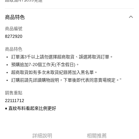
超取滿NT$899免運
付款方式
商品特色
信用卡一次付款
商品編號
信用卡分期付款
8272920
3 期 0 利率 每期
NT$146
21家銀行
商品特色
6 期 0 利率 每期
NT$73
21家銀行
合作金庫商業銀行
第一商業銀行
訂單滿3千以上請勿選擇超商取貨、誤選將取消訂單。
華南商業銀行
彰化商業銀行
合作金庫商業銀行
第一商業銀行
超商取貨付款
預購追加7-20個工作天(不含假日)。
上海商業儲蓄銀行
台北富邦商業銀行
華南商業銀行
彰化商業銀行
國泰世華商業銀行
兆豐國際商業銀行
超商取貨如有多次未取貨紀錄將加入黑名單。
LINE Pay
上海商業儲蓄銀行
台北富邦商業銀行
臺灣中小企業銀行
台中商業銀行
訂購前請先詳讀購物說明，下單後即代表同意賣場規定。"
國泰世華商業銀行
兆豐國際商業銀行
匯豐（台灣）商業銀行
華泰商業銀行
Apple Pay
臺灣中小企業銀行
台中商業銀行
聯邦商業銀行
遠東國際商業銀行
銷售重點
匯豐（台灣）商業銀行
華泰商業銀行
悠遊付
元大商業銀行
永豐商業銀行
22111712
聯邦商業銀行
遠東國際商業銀行
玉山商業銀行
星展（台灣）商業銀行
元大商業銀行
永豐商業銀行
♦ 直紋布料看起來比例更好
Google Pay
台新國際商業銀行
中國信託商業銀行
玉山商業銀行
星展（台灣）商業銀行
台灣樂天信用卡公司
台新國際商業銀行
中國信託商業銀行
大哥付你分期
台灣樂天信用卡公司
相關說明
【大哥付你分期使用說明】
詳細說明
相關推薦