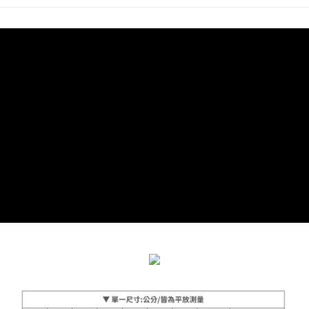
ATM付款
1.本服務由台灣大哥大提供，台灣大哥大用戶可立即使用無須另外申請。
2.付款方式選擇「大哥付你分期」，訂單成立後會自動跳轉到大哥付的交易
貨到付款
流程，驗證手機門號後，選擇欲分期的期數、繳款截止日，確認付款後即完
成交易。
3.實際核准額度、可分期數及費用金額請依後續交易確認頁面所載為準。
運送方式
4.訂單成立30分鐘內，如未前往確認交易或遇審核未通過，訂單將自動取
消。如遇「轉專審核」未通過狀況，表示未達大哥付你分期系統評分，恕無
全家付款取貨
法說明評估內容。
每筆NT$90，滿NT$899(含以上)免運費
【繳款方式說明】
1.分期款項不併入電信帳單，「大哥付你分期」於每月結算日後寄送繳費提
付款後全家取貨
醒簡訊。
2.透過簡訊連結打開帳單後，可選擇「超商條碼／台灣大直營門市／銀行轉
每筆NT$90，滿NT$899(含以上)免運費
帳／街口支付／iPASS MONEY」等通路繳費。
萊爾富付款取貨
【注意事項】
每筆NT$90，滿NT$899(含以上)免運費
1.本服務係由「台灣大哥大股份有限公司」（以下簡稱本公司）所提供，讓
用戶於交易時，得透過本服務購買商品或服務，並由商店將買賣／分期付款
買賣價金債權讓與本公司後，依約使用本公司帳單繳交帳款。
付款後萊爾富取貨
2.基於同意付款使用「大哥付你分期」之契約關係目的，商店將以您的個人
每筆NT$90，滿NT$899(含以上)免運費
資料（包含姓名、電話或地址）提供予台灣大哥大進項蒐集、處理及利用，
由本公司與您本人進行分期帳單所需資料之確認、核對及更正。
7-11付款取貨
3.完整用戶服務條款，請詳閱以下連結：
https://oppay.tw/userRule
每筆NT$90，滿NT$899(含以上)免運費
付款後7-11取貨