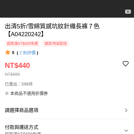
出清5折/雪綿質感坑紋針織長褲７色
【A04220242】
超取滿NT$899免運
國家/地區配送
5
(
2
則評價
)
NT$440
NT$880
已賣出：596件
※ 本商品不適用折價券
請選擇商品選項
付款與運送方式