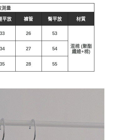
放測量
10
腿平放
褲管
臀平放
材質
查看运费
33
26
53
混棉 (聚酯
34
27
54
纖維+棉)
35
28
55