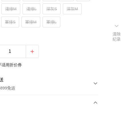
淺綠M
淺綠L
深灰S
深灰M
軍綠S
軍綠M
軍綠L
清除
纪录
不适用折价券
送
899免运
次付款
期付款