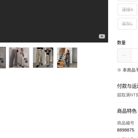
淺綠S
深灰L
数量
※ 本商品
付款与运
超取满NT$
付款方式
商品特色
信用卡一
商品编号
8898875
信用卡分