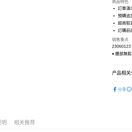
商品特色
3期 0
訂單滿
6期 0
合作金
預購追加
华南商
超商取
合作金
超商取货
上海商
华南商
訂購前
国泰世
LINE Pay
上海商
销售重点
台湾中
国泰世
汇丰（
23060123
Apple Pay
台湾中
联邦商
♦ 腰部無
汇丰（
悠遊付
元大商
联邦商
玉山商
元大商
Google Pa
台新国
产品相关分
玉山商
台湾乐
台新国
大哥付你
◣ 下身類
台湾乐
相关说明
分享
【大哥付
◣ 小編企
ATM付款
1. 本服
人月租型
◣ 小編企
货到付款
2. 付款
流程，验
完成交易
说明
相关推荐
3. 实际
运送方式
4. 订单