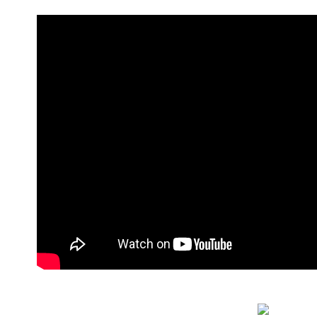
消。如遇 
全家付款
容。
每笔NT$9
【缴款方
1. 分期
短信。
付款後全
2. 通过
每笔NT$9
账／街口支付
萊爾富付
【注意事
1. 本服
每笔NT$9
过本服务
本公司后
付款後萊
2. 基于
每笔NT$9
资料（包
用，由台
7-11付款
3. 完整
每笔NT$9
付款後7-1
每笔NT$9
宅配
每笔NT$9