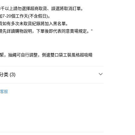
利率，每期
NT$130
21家银行
3千以上請勿選擇超商取貨、誤選將取消訂單。
利率，每期
NT$65
21家银行
库商业银行
第一商业银行
7-20個工作天(不含假日)。
业银行
彰化商业银行
貨如有多次未取貨紀錄將加入黑名單。
库商业银行
第一商业银行
付款
业储蓄银行
台北富邦商业银行
业银行
彰化商业银行
請先詳讀購物說明，下單後即代表同意賣場規定。"
华商业银行
兆丰国际商业银行
业储蓄银行
台北富邦商业银行
小企业银行
台中商业银行
华商业银行
兆丰国际商业银行
台湾）商业银行
华泰商业银行
小企业银行
台中商业银行
业银行
远东国际商业银行
鬆緊，抽繩可自行調整，側邊雙口袋工裝風格超吸睛
台湾）商业银行
华泰商业银行
业银行
永丰商业银行
业银行
远东国际商业银行
业银行
星展（台湾）商业银行
业银行
永丰商业银行
y
际商业银行
中国信托商业银行
类 (3)
业银行
星展（台湾）商业银行
天信用卡公司
际商业银行
中国信托商业银行
分期
｜ 長褲．短褲
天信用卡公司
客服
你分期使用说明】
劃
｜ 海外專區．台灣直送
务由台湾大哥大提供，电信用户可立即使用无须另外申请。（限个
门号，不开放公司户及预付卡使用）
劃
｜ 棉花糖女孩推薦
方式选择 “大哥付你分期”，订单成立后会自动跳转到大哥付的交易
证手机门号后，选择欲分期的期数、缴款截止日，确认付款后即
。
核准额度、可分期数及费用金额请依后续交易确认页面所载为准。
成立30分钟内，如未前往确认交易或遇审核未通过，订单将自动取