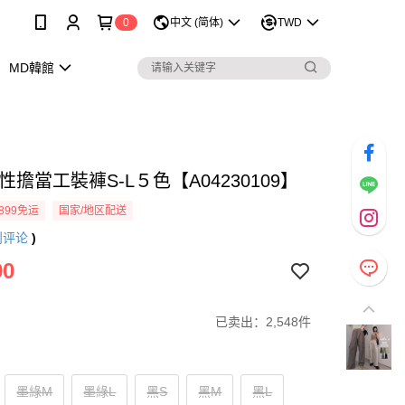
0
中文 (简体)
TWD
MD韓館
性擔當工裝褲S-L５色【A04230109】
899免运
国家/地区配送
则评论
)
90
已卖出：2,548件
墨綠M
墨綠L
黑S
黑M
黑L