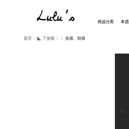
商品分类
本週
首页
◣ 下身類
｜ 長褲．短褲