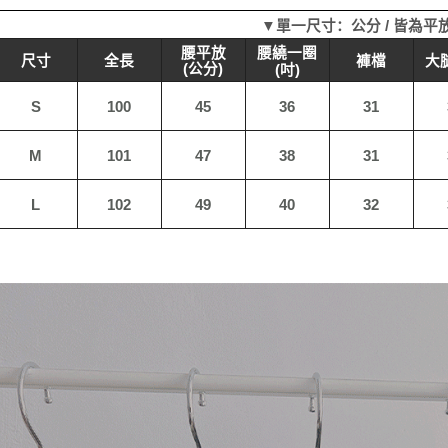
貨到付款
▼單一尺寸：公分 / 皆為平
每笔NT$1
腰繞一圈
腰平放
尺寸
全長
褲檔
大
(公分)
(吋)
海外宅配
S
100
45
36
31
M
101
47
38
31
L
102
49
40
32