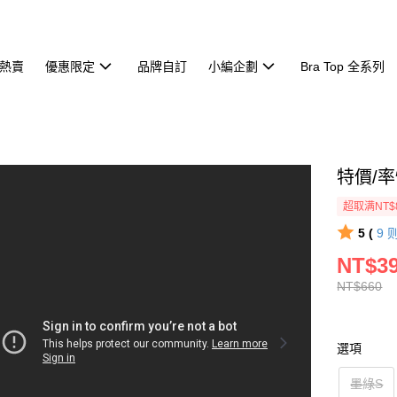
熱賣
優惠限定
品牌自訂
小編企劃
Bra Top 全系列
特價/率
超取满NT$
5 (
9
NT$3
NT$660
選項
墨綠S