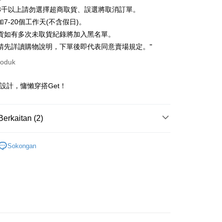
ran pada kadar faedah 0,
NT$95
setiap ansuran
3千以上請勿選擇超商取貨、誤選將取消訂單。
21 Bank
ran pada kadar faedah 0,
NT$47
setiap
an Cooperative Bank
Bank Komersial Pertama
7-20個工作天(不含假日)。
Nan Commercial
Chang Hwa Commercial
n
21 Bank
貨如有多次未取貨紀錄將加入黑名單。
k
Bank
Cooperative Bank
Bank Komersial Pertama
請先詳讀購物說明，下單後即代表同意賣場規定。"
an di Kedai Serbaneka
Shanghai
Bank Komersial Taipei
n Commercial Bank
Chang Hwa Commercial Bank
ercial & Savings
Fubon
roduk
anghai Commercial &
Bank Komersial Taipei Fubon
k
s Bank
 Cathay United
Mega International
皺設計，慵懶穿搭Get！
thay United
Mega International Commercial
Commercial Bank
Bank
an Business Bank
Taichung Commercial
t
Business Bank
Taichung Commercial Bank
Bank
Berkaitan (2)
nk (Taiwan) Limited
Hwatai Bank
y
 Bank (Taiwan)
Hwatai Bank
ank of Taiwan
Far Eastern International Bank
ted
｜ 長褲．短褲
 Commercial Bank
Bank SinoPac
ter
n Bank of Taiwan
Far Eastern International
Sokongan
omersial E.SUN
DBS Bank
劃
｜ 棉花糖女孩推薦
Bank
tarabangsa Taishin
Bank CTBC
nggunaan untuk OP Pay Later]
ta Commercial Bank
Bank SinoPac
an ATM
t Kad Kredit Rakuten
 Komersial E.SUN
DBS Bank
an ini disediakan oleh Taiwan Mobile dan tersedia untuk
 Antarabangsa
Bank CTBC
asa Penghantaran
Taiwan Mobile tanpa memerlukan permohonan tambahan.
hin
memilih OP Pay Later sebagai kaedah pembayaran, sistem
kat Kad Kredit
rahkan anda secara automatik ke proses transaksi OP Pay
ten Taiwan
Penghantaran