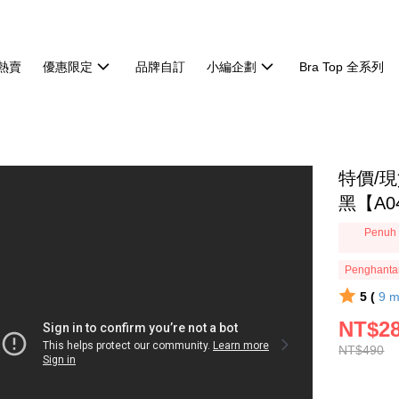
熱賣
優惠限定
品牌自訂
小編企劃
Bra Top 全系列
特價/
黑【A04
Penuh 
Penghanta
5 (
9
m
NT$2
NT$490