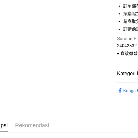
3 ansu
訂單滿
6 ansu
Taiw
預購追加
Hua 
ansura
超商取
Ban
Taiwan 
訂購前
Pengambil
The 
Hua Na
Comm
Sorotan P
LINE Pay
The Sh
Ban
24042532
Saving
Bank
Apple Pay
♦ 直紋微
Bank Ca
Taiw
Easy Walle
Taiwan 
Kategori 
HSBC Ba
Google Pa
HSBC
Union B
Limi
◣ 下身類
Yuanta
OP Pay La
Unio
Kongsi
Bank K
Deskripsi
◣ 小編企
Bank An
[Terma Pe
Yuan
Pemindah
Syarika
Bank
Perkhidmat
Taiwan
Bank
Tunai sem
pengguna 
Tais
ipsi
Rekomendasi
Jika anda 
Syari
akan menga
Raku
Pilihan 