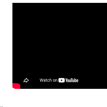
Later sele
mudah alih
全家付款
akhir pemb
NT$90/pes
pembayara
NT$899 at
Had kredit
yang diken
付款後全
pada hala
NT$90/pes
Jika trans
NT$899 at
dibuat, at
akan dibat
萊爾富付
peringkat 
NT$90/pes
tidak dipe
NT$899 at
[Arahan P
付款後萊
Pembayaran
NT$90/pes
berasingan
NT$899 at
pembayaran
Selepas me
7-11付款
menyelesai
NT$90/pes
kod bar ke
NT$899 at
JKOPay, a