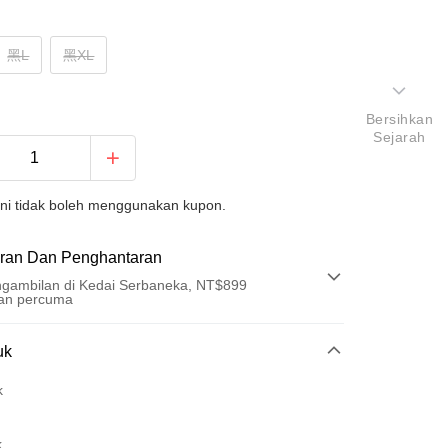
黑L
黑XL
Bersihkan
Sejarah
ini tidak boleh menggunakan kupon.
ran Dan Penghantaran
gambilan di Kedai Serbaneka, NT$899
an percuma
Pembayaran
uk
t (Bayaran Penuh)
k
ad Kredit
k