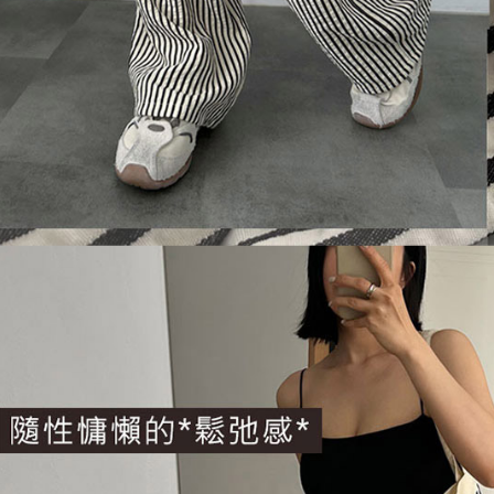
1. Perkhid
membolehk
perkhidmat
tuntutan h
menggunaka
2. Berdas
"Pembayar
peribadi a
Mobile un
pengesahan
ansuran ol
3. Sila ba
pautan beri