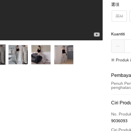
選項
黑M
Kuantiti
※ Produk 
Pembaya
Penuh Pen
penghatar
Kaedah 
Ciri Prod
Kad Kredi
No. Produ
9036093
Ansuran K
Ciri Produ