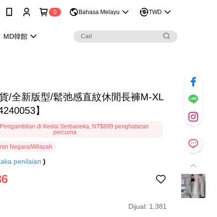
0
Bahasa Melayu
TWD
MD韓館
現貨/全新版型/鬆弛感直紋休閒長褲M-XL
240053】
Pengambilan di Kedai Serbaneka, NT$899 penghataran
percuma
ran Negara/Wilayah
aka penilaian
)
86
Dijual: 1,381