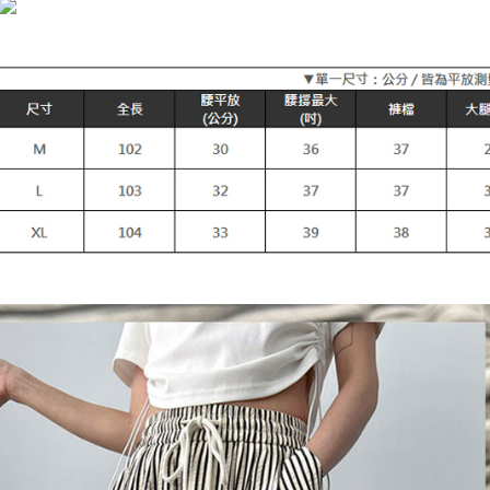
付款後7-1
[Nota Pent
NT$90/pes
Perkhidmata
NT$899 at
yang memb
melalui pe
宅配
pembelian
kepada Sy
NT$90/pes
mengikut p
NT$899 at
Untuk meme
貨到付款
penggunaa
peribadi a
NT$110/p
Syarikat 
yang diper
海外宅配
pengesaha
Untuk term
https://op
style">http
【Panduan
1. Perkhid
mudah ali
(Hanya unt