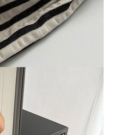
matan ini disediakan oleh "Taiwan Mobile Co., Ltd." untuk
an pengguna membeli produk atau perkhidmatan melalui
an ini semasa transaksi, dan kedai akan menyerahkan hak
arga jual/beli ansuran kepada syarikat ini untuk membayar bil
n bil syarikat ini.
arkan tujuan kontrak persetujuan pembayaran menggunakan
an Ansuran Gogo", kedai akan memberikan maklumat
nda (termasuk nama, telefon atau alamat) kepada Taiwan
tuk pengumpulan, pemprosesan dan penggunaan, untuk
, semakan dan pembetulan data yang diperlukan untuk bil
eh Taiwan Mobile.
ca syarat perkhidmatan pengguna secara lengkap melalui
kut: https://oppay.tw/userRule