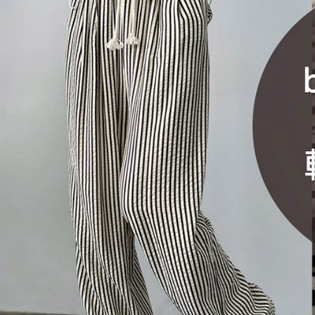
dan kad pr
2. Piliha
pesanan di
transaksi 
ansuran ya
mengesahk
3. Jumlah 
adalah ber
4. Dalam m
untuk meng
akan dibat
semakan kh
penilaian 
penilaian 
【Peneran
1. Pembaya
"Pembayar
pembayaran
2. Melalui
membayar m
Mobile / 
saluran lai
【Nota Pe