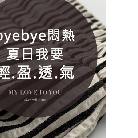
abayar)
n kaedah pembayaran "Pembayaran Ansuran Gogo", selepas
tubuhkan, akan secara automatik dialihkan ke proses
Gogo, selepas pengesahan nombor telefon, pilih bilangan
ng diingini, tarikh akhir pembayaran, dan setelah
an pembayaran, transaksi akan selesai.
kelulusan sebenar, bilangan ansuran dan jumlah bayaran
dasarkan halaman pengesahan transaksi seterusnya.
asa 30 minit selepas pesanan ditubuhkan, jika tidak pergi
esahkan transaksi atau jika tidak lulus semakan, pesanan
alkan secara automatik. Jika terdapat situasi "pindah untuk
usus" yang tidak lulus, ini menunjukkan bahawa sistem
tidak mencukupi, tiada penjelasan mengenai kandungan
boleh diberikan.
gan Kaedah Pembayaran】
ran ansuran tidak digabungkan dalam bil telekomunikasi,
an Ansuran Gogo" akan menghantar SMS peringatan
 selepas tarikh penyelesaian bulanan.
 pautan SMS untuk membuka bil, anda boleh memilih untuk
elalui "Kod bar kedai serbaneka / Kedai rasmi Taiwan
Pemindahan bank / Pembayaran J街口 / iPASS MONEY" dan
n.
nting】