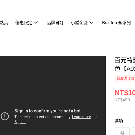
熱賣
優惠限定
品牌自訂
小編企劃
Bra Top 全系列
百元特
色【A01
超取滿NT$
NT$1
NT$490
選項
紫