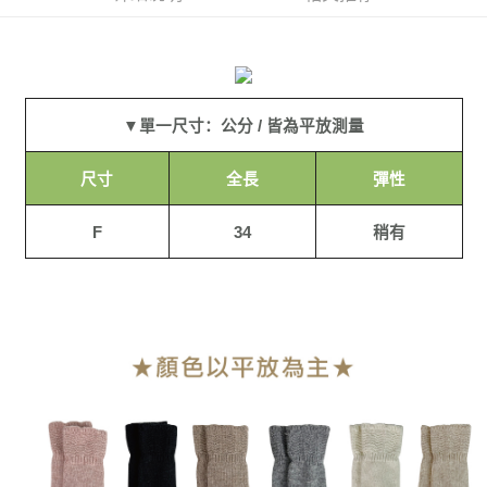
月租型门号，不开放公司户及预付卡使用）
货到付款
2. 付款方式选择 “大哥付你分期”，订单成立后会自动跳转到大哥付的交易流
程，验证手机门号后，选择欲分期的期数、缴款截止日，确认付款后即完成
交易。
运送方式
3. 实际核准额度、可分期数及费用金额请依后续交易确认页面所载为准。
4. 订单成立30分钟内，如未前往确认交易或遇审核未通过，订单将自动取
全家付款取貨
消。如遇 “转专审核”未通过状况，表示未达系统评分，恕无法说明评估内
▼單一尺寸：公分 / 皆為平放測量
每笔NT$90，满NT$899(含以上)免运费
容。
【缴款方式说明】
尺寸
全長
彈性
付款後全家取貨
1. 分期款项不并入电信账单，“大哥付你分期”于每月结算日后寄送缴费提醒
短信。
每笔NT$90，满NT$899(含以上)免运费
2. 通过短信链接打开账单后，可选择 “超商条码／台湾大直营门市／银行转
F
34
稍有
账／街口支付／iPASS MONEY”等通路缴费。
萊爾富付款取貨
每笔NT$90，满NT$899(含以上)免运费
【注意事项】
1. 本服务系由 “台湾大哥大股份有限公司”所提供，让用户于交易时，得通过
本服务购买商品或服务，并由商店将买卖／分期付款买卖价金债权让与本公
付款後萊爾富取貨
司后，依约使用本公司账单缴交账款。
每笔NT$90，满NT$899(含以上)免运费
2. 基于同意付款使用 “大哥付你分期”之契约关系目的，商店将以您的个人资
料（包含姓名、电话或地址）提供予台湾大哥大进项收集、处理及利用，由
7-11付款取貨
台湾大哥大与本人进行分期账单所需资料之确认、核对及更正。
3. 完整用户服务条款，请详阅以下链接：
https://oppay.tw/userRule
每笔NT$90，满NT$899(含以上)免运费
付款後7-11取貨