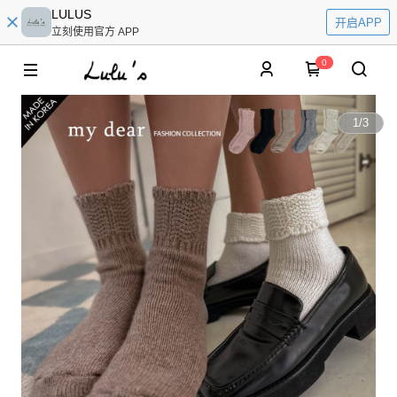
LULUS
开启APP
立刻使用官方 APP
0
1
/
3