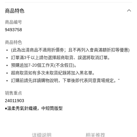
付款方式
商品特色
信用卡一次付款
商品编号
信用卡分期付款
9493758
3期 0利率，每期
NT$36
21家银行
商品特色
6期 0利率，每期
NT$18
21家银行
合作金库商业银行
第一商业银行
(此為出清商品不適用折價劵；且不再列入會員滿額折扣等優惠)
华南商业银行
彰化商业银行
合作金库商业银行
第一商业银行
超商取货付款
訂單滿3千以上請勿選擇超商取貨、誤選將取消訂單。
上海商业储蓄银行
台北富邦商业银行
华南商业银行
彰化商业银行
国泰世华商业银行
兆丰国际商业银行
預購追加7-20個工作天(不含假日)。
LINE Pay
上海商业储蓄银行
台北富邦商业银行
台湾中小企业银行
台中商业银行
超商取貨如有多次未取貨紀錄將加入黑名單。
国泰世华商业银行
兆丰国际商业银行
汇丰（台湾）商业银行
华泰商业银行
Apple Pay
台湾中小企业银行
台中商业银行
訂購前請先詳讀購物說明，下單後即代表同意賣場規定。"
联邦商业银行
远东国际商业银行
汇丰（台湾）商业银行
华泰商业银行
悠遊付
元大商业银行
永丰商业银行
销售重点
联邦商业银行
远东国际商业银行
玉山商业银行
星展（台湾）商业银行
元大商业银行
永丰商业银行
24011903
Google Pay
台新国际商业银行
中国信托商业银行
玉山商业银行
星展（台湾）商业银行
♦溫柔秀氣針織襪，中短筒版型
台湾乐天信用卡公司
台新国际商业银行
中国信托商业银行
大哥付你分期
台湾乐天信用卡公司
相关说明
【大哥付你分期使用说明】
ATM付款
1. 本服务由台湾大哥大提供，电信用户可立即使用无须另外申请。（限个人
详细说明
相关推荐